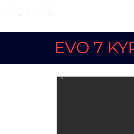
HOME
I 
EVO 7 KY